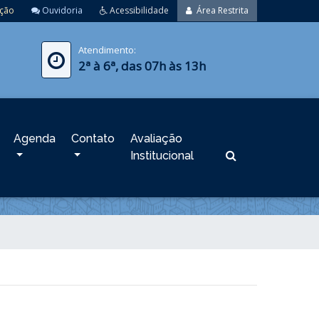
ação
Ouvidoria
Acessibilidade
Área Restrita
Atendimento:
2ª à 6ª, das 07h às 13h
Agenda
Contato
Avaliação
Institucional