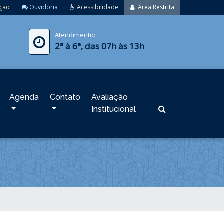
ação
Ouvidoria
Acessibilidade
Área Restrita
Atendimento:
2ª à 6ª, das 07h às 13h
Agenda
Contato
Avaliação
Institucional