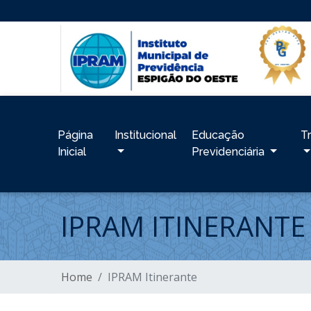
Página
Institucional
Educação
T
Inicial
Previdenciária
IPRAM ITINERANTE
Home
IPRAM Itinerante